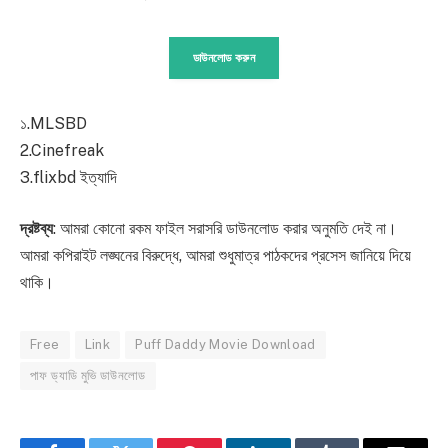
ডাউনলোড করুন
১.MLSBD
2.Cinefreak
3.flixbd ইত্যাদি
দ্রষ্টব্য
: আমরা কোনো রকম ফাইল সরাসরি ডাউনলোড করার অনুমতি দেই না।
আমরা কপিরাইট লঙ্ঘনের বিরুদ্ধে, আমরা শুধুমাত্র পাঠকদের প্রসেস জানিয়ে দিয়ে
থাকি।
Free
Link
Puff Daddy Movie Download
পাফ ড্যাডি মুভি ডাউনলোড