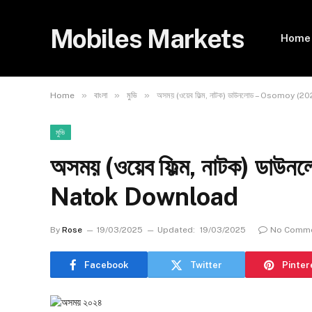
Mobiles Markets
Home
»
»
»
Home
বাংলা
মুভি
অসময় (ওয়েব ফিল্ম, নাটক) ডাউনলোড – Osomoy
মুভি
অসময় (ওয়েব ফিল্ম, নাটক) ড
Natok Download
By
Rose
19/03/2025
Updated:
19/03/2025
No Comm
Facebook
Twitter
Pinter