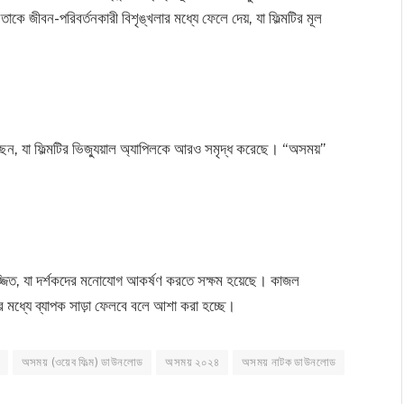
তাকে জীবন-পরিবর্তনকারী বিশৃঙ্খলার মধ্যে ফেলে দেয়, যা ফিল্মটির মূল
ছেন, যা ফিল্মটির ভিজ্যুয়াল অ্যাপিলকে আরও সমৃদ্ধ করেছে। “অসময়”
সজ্জিত, যা দর্শকদের মনোযোগ আকর্ষণ করতে সক্ষম হয়েছে। কাজল
 মধ্যে ব্যাপক সাড়া ফেলবে বলে আশা করা হচ্ছে।
অসময় (ওয়েব ফিল্ম) ডাউনলোড
অসময় ২০২৪
অসময় নাটক ডাউনলোড