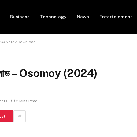
Business
Technology
News
Entertainment
 (2024) Natok Download
াউনলোড – Osomoy (2024)
ents
2 Mins Read
est