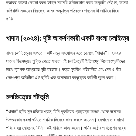
দ্রষ্টব্য: আমরা কোনো রকম ফাইল সরাসরি ডাউনলোড করার অনুমতি দেই না, আমরা
কপিরাইট লঙ্ঘনের বিরুদ্ধে, আমরা শুধুমাত্র পাঠকদের প্রসেস টা জানিয়ে দিয়ে
থাকি।
খাদান (২০২৪): দৃষ্টি আকর্ষণকারী একটি বাংলা চলচ্চিত্র
বাংলা চলচ্চিত্রের জগতে একটি নতুন সংযোজন হতে চলেছে “খাদান”। ২০২৪
সালের ডিসেম্বরে মুক্তি পেতে যাওয়া এই চলচ্চিত্রটি ইতিমধ্যে সিনেমাপ্রেমীদের
মাঝে ব্যাপক আগ্রহের সৃষ্টি করেছে। দত্ত স্যূজিৎ পরিচালিত এবং দেব ও যীশু
সেনগুপ্ত অভিনীত এই ছবিটি এক অসাধারণ বন্ধুত্বের কাহিনী তুলে ধরবে।
চলচ্চিত্রের পটভূমি
“খাদান” ছবির মূল চরিত্র শ্যাম, যিনি পুরুলিয়ার প্রত্যন্ত অঞ্চল থেকে দমোদর
উপত্যকার কয়লা খনিতে শ্রমিক হিসেবে কাজ করতে আসেন। সেখানে তার সাথে
পরিচয় হয় মোহনের, যিনি একই খনিতে কাজ করেন। খনির কঠোর পরিবেশের মধ্যে