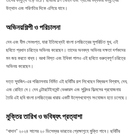
তাদের বন্ধুত্ব গড়ে ওঠে। ছবিটির গল্প মোহন এবং শ্যামের মধ্যকার বন্ধুত্বের
উত্থান এবং পরিণতির দিকে এগিয়ে যাবে।
অভিনয়শিল্পী ও পরিচালনা
দেব এবং যীশু সেনগুপ্ত, যারা ইতিমধ্যেই বাংলা চলচ্চিত্রের সুপরিচিত মুখ, এই
ছবিতে প্রধান চরিত্রে অভিনয় করেছেন। তাদের অনবদ্য অভিনয় দক্ষতা দর্শকদের
মন জয় করতে বাধ্য। বরখা বিস্ত এবং ইধিকা পালও এই ছবিতে গুরুত্বপূর্ণ চরিত্রে
অভিনয় করেছেন।
দত্ত স্যূজিৎ-এর পরিচালনায় নির্মিত এই ছবিটির গল্প লিখেছেন বিষ্বরূপ বিশ্বাস, দেব,
এবং রোহিত দে। দেব এন্টারটেইনমেন্ট ভেঞ্চারস এবং সুরিন্দর ফিল্মসের প্রযোজনায়
তৈরি এই ছবি বাংলা চলচ্চিত্রের ধারায় একটি উল্লেখযোগ্য সংযোজন হতে চলেছে।
মুক্তির তারিখ ও ভবিষ্যৎ প্রত্যাশা
“খাদান” ২০২৪ সালের ২০ ডিসেম্বর ভারতের প্রেক্ষাগৃহে মুক্তি পাবে। ছবিটির