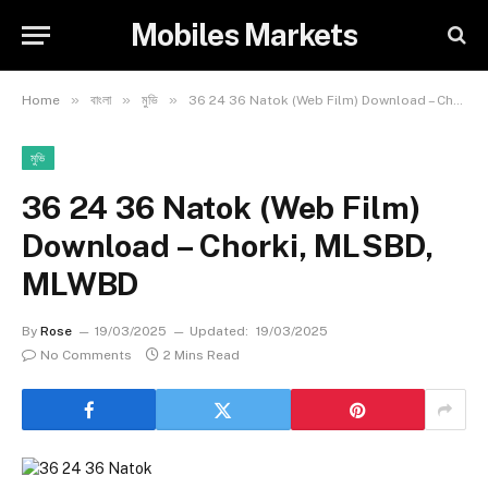
Mobiles Markets
»
»
»
Home
বাংলা
মুভি
36 24 36 Natok (Web Film) Download – Chorki, MLSBD, MLWBD
মুভি
36 24 36 Natok (Web Film)
Download – Chorki, MLSBD,
MLWBD
By
Rose
19/03/2025
Updated:
19/03/2025
No Comments
2 Mins Read