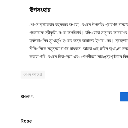
উপসংহার
গোপন ক্যামেরার রহস্যময় জগতে, যেখানে উপলব্ধি প্রায়শই বাস্ত
প্রভাবকে স্বীকৃতি দেওয়া অপরিহার্য। যদিও তারা মানুষের আচরণে
দুর্বলতাগুলির মুখোমুখি হওয়ার জন্য আমাদের ইশারা দেয়। স্বচ্
নীতিগুলিকে সমুন্নত রাখার মাধ্যমে, আমরা এই জটিল ভূখণ্ডে স
করতে পারি যেখানে নিরাপত্তা এবং গোপনীয়তা সামঞ্জস্যপূর্ণভাবে বি
গোপন ক্যামেরা
SHARE.
Rose