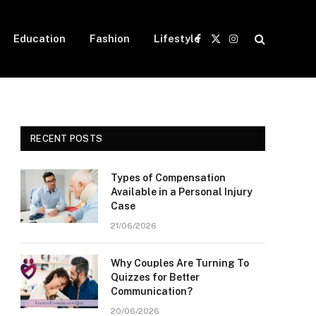
Education
Fashion
Lifestyle
Facebook
X
Instagram
(Twitter)
RECENT POSTS
Types of Compensation
Available in a Personal Injury
Case
21/06/2026
Why Couples Are Turning To
Quizzes for Better
Communication?
20/06/2026