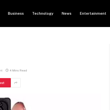
Business
Technology
News
Entertainment
nt
4 Mins Read
est