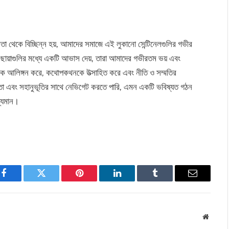
বতা থেকে বিচ্ছিন্ন হয়, আমাদের সমাজে এই লুকানো সেন্টিনেলগুলির গভীর
র ছায়াগুলির মধ্যে একটি আভাস দেয়, তারা আমাদের গভীরতম ভয় এবং
ছতাকে আলিঙ্গন করে, কথোপকথনকে উত্সাহিত করে এবং নীতি ও সম্মতির
ততা এবং সহানুভূতির সাথে নেভিগেট করতে পারি, এমন একটি ভবিষ্যত গঠন
দ্যমান।
Facebook
Twitter
Pinterest
LinkedIn
Tumblr
Email
Websit