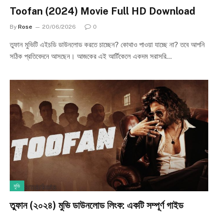
Toofan (2024) Movie Full HD Download
By
Rose
20/06/2026
0
তুফান মুভিটি এইচডি ডাউনলোড করতে চাচ্ছেন? কোথাও পাওয়া যাচ্ছে না? তবে আপনি
সঠিক প্রতিবেদনে আসছেন। আজকের এই আর্টিকেলে একদম সরাসরি…
মুভি
তুফান (২০২৪) মুভি ডাউনলোড লিংক: একটি সম্পূর্ণ গাইড